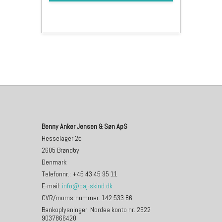
Benny Anker Jensen & Søn ApS
Hesselager 25
2605 Brøndby
Denmark
Telefonnr.
:
+45 43 45 95 11
E-mail
:
info@baj-skind.dk
CVR/moms-nummer
:
142 533 86
Bankoplysninger
:
Nordea konto nr. 2622
9037866420