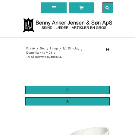
Forside
Shop
Indlæg
1/1 Sål Indlæg
/
/
/
/
Ergonomica Hvid F409
/
1/1 sål ergonomic Hv.409 St.43