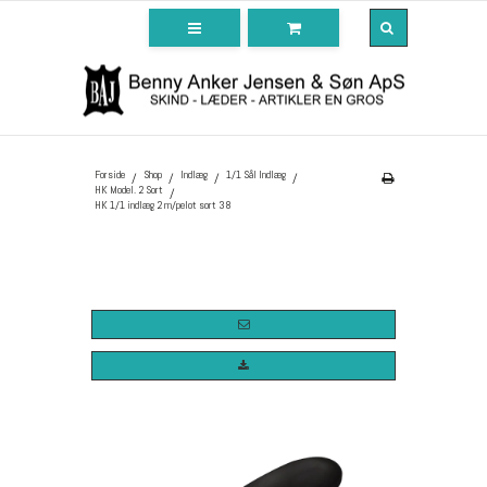
Forside
Shop
Indlæg
1/1 Sål Indlæg
/
/
/
/
HK Model. 2 Sort
/
HK 1/1 indlæg 2 m/pelot sort 38