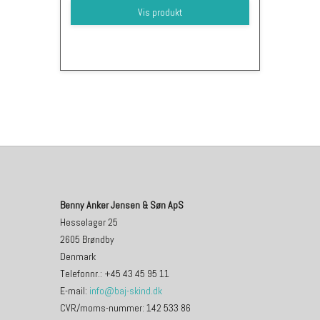
Vis produkt
Benny Anker Jensen & Søn ApS
Hesselager 25
2605 Brøndby
Denmark
Telefonnr.
:
+45 43 45 95 11
E-mail
:
info@baj-skind.dk
CVR/moms-nummer
:
142 533 86