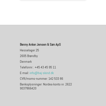
Benny Anker Jensen & Søn ApS
Hesselager 25
2605 Brøndby
Denmark
Telefonnr.
:
+45 43 45 95 11
E-mail
:
info@baj-skind.dk
CVR/moms-nummer
:
142 533 86
Bankoplysninger
:
Nordea konto nr. 2622
9037866420