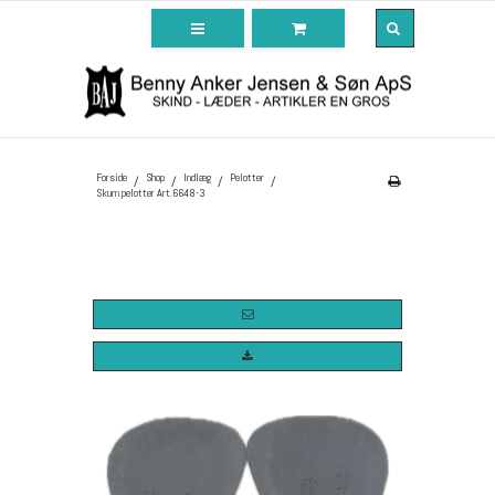
Forside
Shop
Indlæg
Pelotter
/
/
/
/
Skum pelotter Art.6648-3