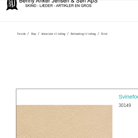
/
/
/
/
Forside
Shop
Materialer til indlæg
Beklædning til indlæg
Skind
Svinefo
30149