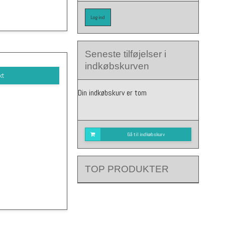
Log ind
Seneste tilføjelser i
indkøbskurven
kt
Din indkøbskurv er tom
Gå til indkøbskurv
TOP PRODUKTER