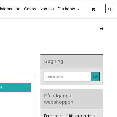
Information
Om os
Kontakt
Din konto
Søgning
Søg
kt
Få adgang til
webshoppen
For at se det fulde varesortiment