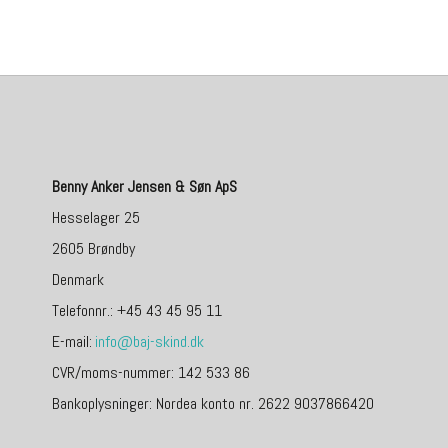
Benny Anker Jensen & Søn ApS
Hesselager 25
2605 Brøndby
Denmark
Telefonnr.
:
+45 43 45 95 11
E-mail
:
info@baj-skind.dk
CVR/moms-nummer
:
142 533 86
Bankoplysninger
:
Nordea konto nr. 2622 9037866420