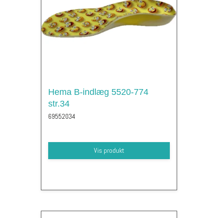
Hema B-indlæg 5520-774
str.34
69552034
Vis produkt