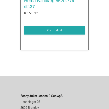
Hema B-indlæg 5520-774
str.37
69552037
Vis produkt
Benny Anker Jensen & Søn ApS
Hesselager 25
2605 Brøndby