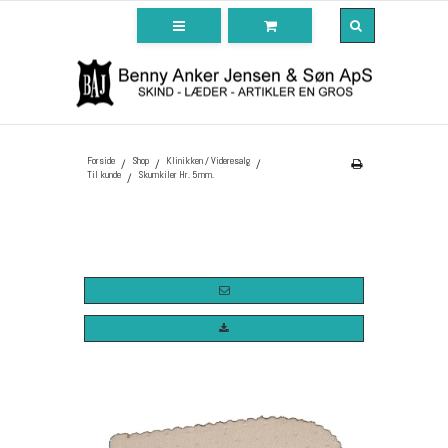
Forside
Shop
Klinikken / Videresalg
/
/
/
Til kunde
Skumkiler Hr. 5mm.
/