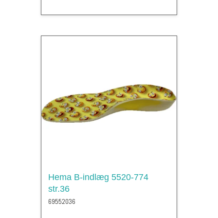
Hema B-indlæg 5520-774
str.36
69552036