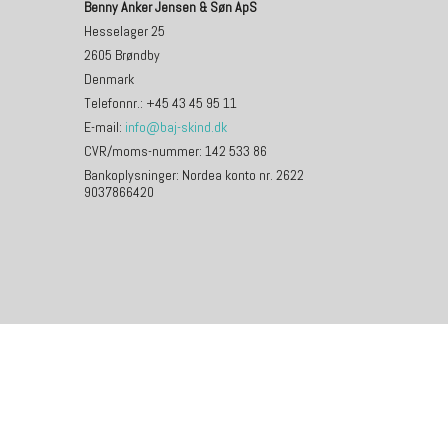
Benny Anker Jensen & Søn ApS
Hesselager 25
2605 Brøndby
Denmark
Telefonnr.
:
+45 43 45 95 11
E-mail
:
info@baj-skind.dk
CVR/moms-nummer
:
142 533 86
Bankoplysninger
:
Nordea konto nr. 2622
9037866420