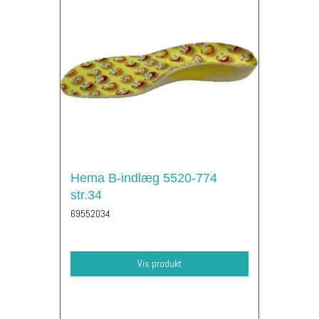
Hema B-indlæg 5520-774
str.34
69552034
Vis produkt