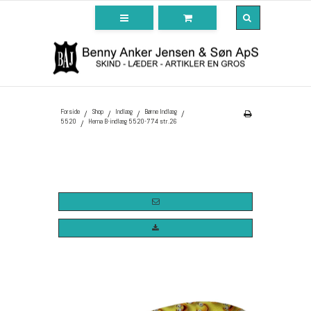
Forside
Shop
Indlæg
Børne Indlæg
/
/
/
/
5520
Hema B-indlæg 5520-774 str.26
/