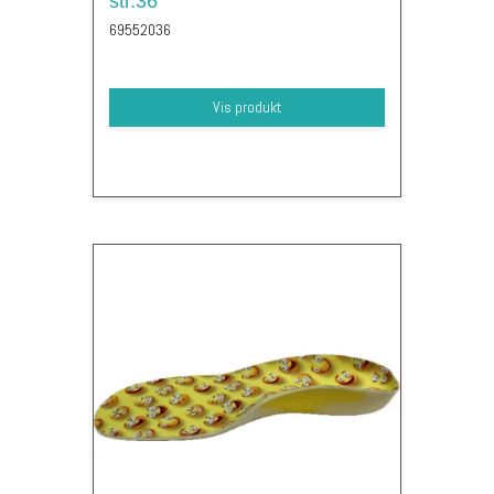
str.36
69552036
Vis produkt