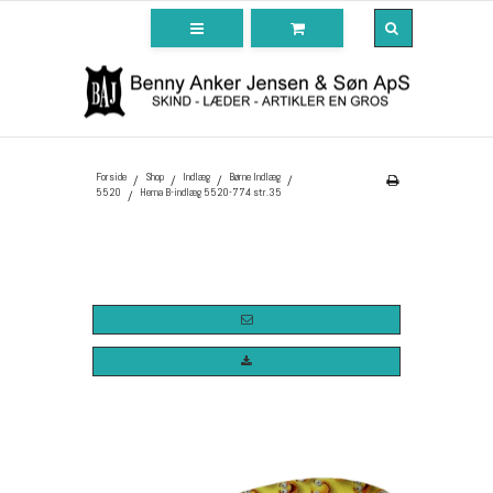
Forside
Shop
Indlæg
Børne Indlæg
/
/
/
/
5520
Hema B-indlæg 5520-774 str.35
/