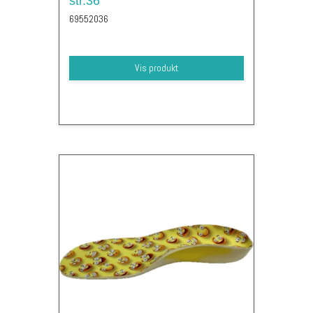
str.36
69552036
Vis produkt