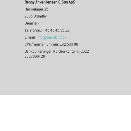
Benny Anker Jensen & Søn ApS
Hesselager 25
2605 Brøndby
Denmark
Telefonnr.
:
+45 43 45 95 11
E-mail
:
info@baj-skind.dk
CVR/moms-nummer
:
142 533 86
Bankoplysninger
:
Nordea konto nr. 2622
9037866420