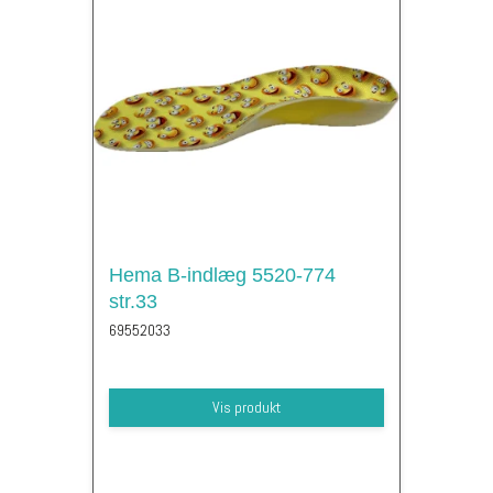
Hema B-indlæg 5520-774
str.33
69552033
Vis produkt