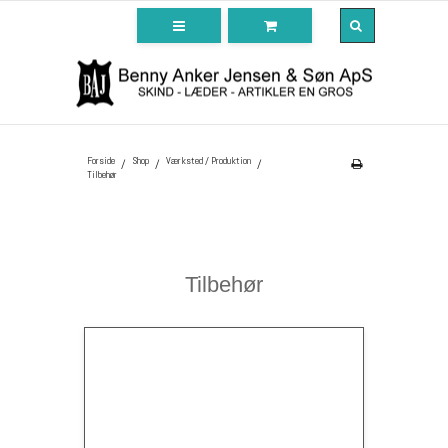
Forside
Shop
Værksted / Produktion
/
/
/
Tilbehør
Tilbehør