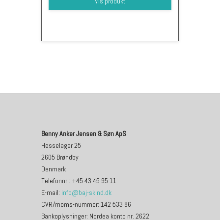
Vis produkt
Benny Anker Jensen & Søn ApS
Hesselager 25
2605 Brøndby
Denmark
Telefonnr.
:
+45 43 45 95 11
E-mail
:
info@baj-skind.dk
CVR/moms-nummer
:
142 533 86
Bankoplysninger
:
Nordea konto nr. 2622