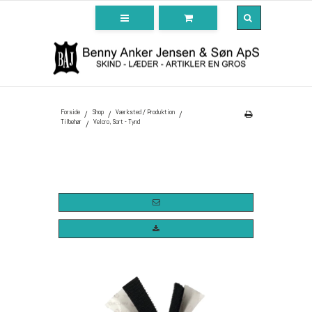
Forside
Shop
Værksted / Produktion
/
/
/
Tilbehør
Velcro, Sort - Tynd
/