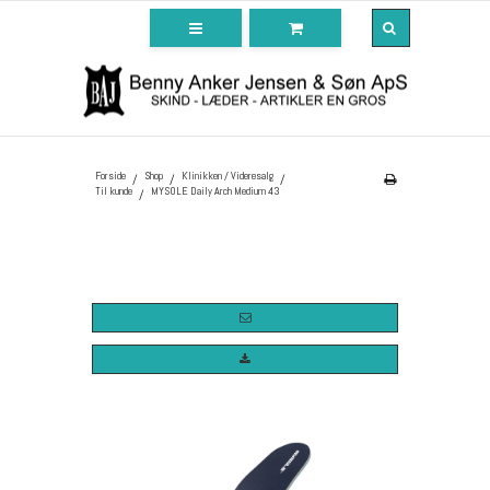
Forside
Shop
Klinikken / Videresalg
/
/
/
Til kunde
MYSOLE Daily Arch Medium 43
/