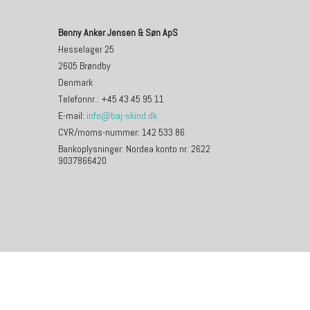
Benny Anker Jensen & Søn ApS
Hesselager 25
2605 Brøndby
Denmark
Telefonnr.
:
+45 43 45 95 11
E-mail
:
info@baj-skind.dk
CVR/moms-nummer
:
142 533 86
Bankoplysninger
:
Nordea konto nr. 2622
9037866420