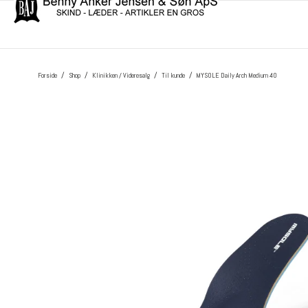
/
/
/
/
Forside
Shop
Klinikken / Videresalg
Til kunde
MYSOLE Daily Arch Medium 40