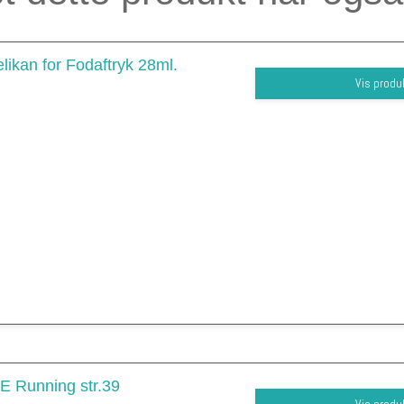
likan for Fodaftryk 28ml.
Vis produ
 Running str.39
Vis produ