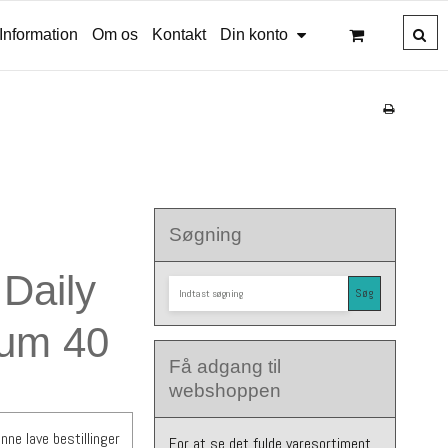
Information
Om os
Kontakt
Din konto
Søgning
Daily
Søg
ium 40
Få adgang til
webshoppen
nne lave bestillinger
For at se det fulde varesortiment