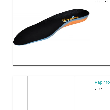
6960039
Papir f
70753