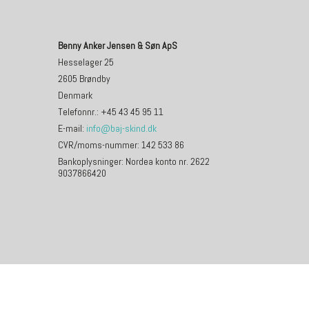
Benny Anker Jensen & Søn ApS
Hesselager 25
2605 Brøndby
Denmark
Telefonnr.
:
+45 43 45 95 11
E-mail
:
info@baj-skind.dk
CVR/moms-nummer
:
142 533 86
Bankoplysninger
:
Nordea konto nr. 2622
9037866420