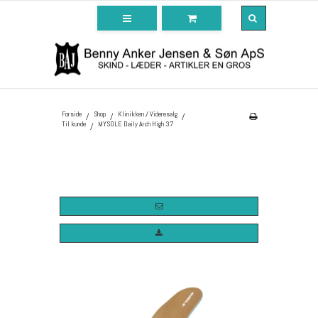
Forside
Shop
Klinikken / Videresalg
/
/
/
Til kunde
MYSOLE Daily Arch High 37
/